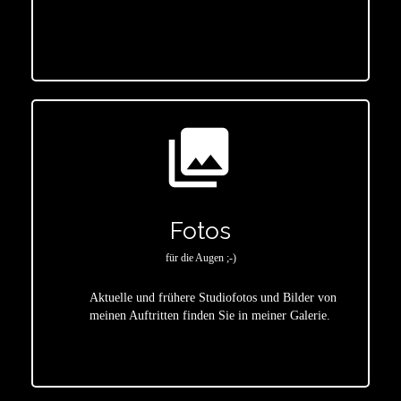
star
photo_library
Fotos
für die Augen ;-)
Aktuelle und frühere Studiofotos und Bilder von
meinen Auftritten finden Sie in meiner Galerie.
star