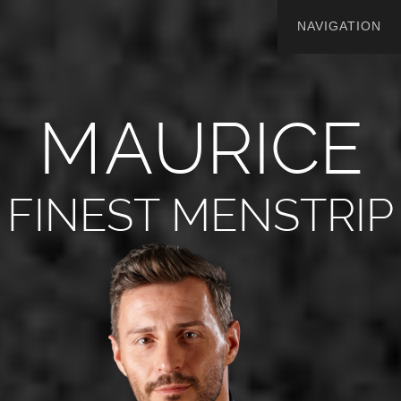
M
A
U
R
I
C
E
FINEST MENSTRIP