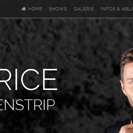
HOME
SHOWS
GALERIE
INFOS & ABL
R
I
C
E
ENSTRIP