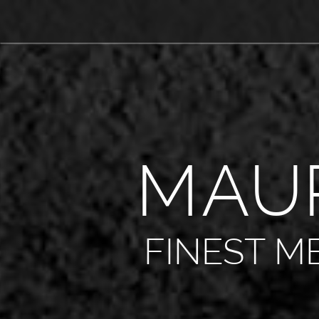
M
A
U
FINEST M