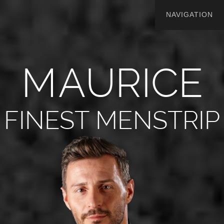
M
A
U
R
I
C
E
FINEST MENSTRIP