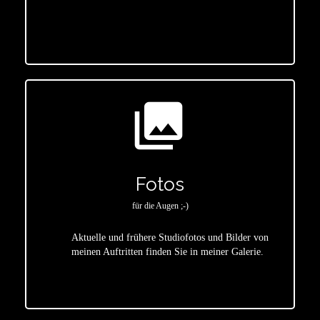
star
photo_library
Fotos
für die Augen ;-)
Aktuelle und frühere Studiofotos und Bilder von
meinen Auftritten finden Sie in meiner Galerie.
star