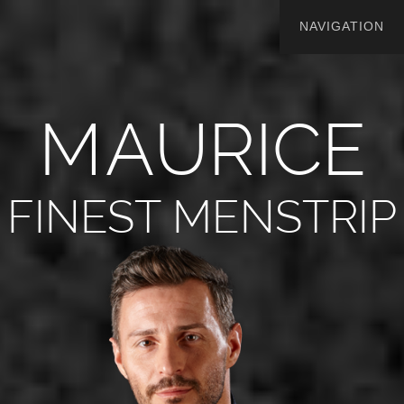
M
A
U
R
I
C
E
FINEST MENSTRIP