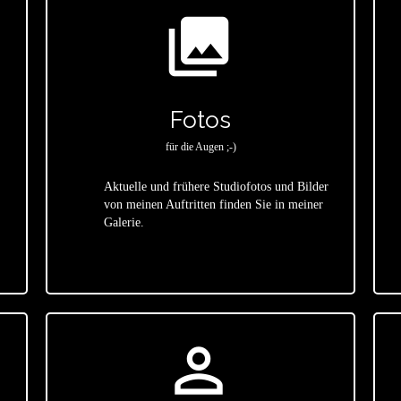
photo_library
Fotos
für die Augen ;-)
Aktuelle und frühere Studiofotos und Bilder
von meinen Auftritten finden Sie in meiner
star
Galerie.
person_outline