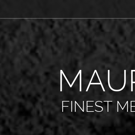
M
A
U
FINEST M