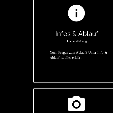
info
Infos & Ablauf
kurz und bündig
Noch Fragen zum Ablauf? Unter Info &
Ablauf ist alles erklärt.
star
photo_camera