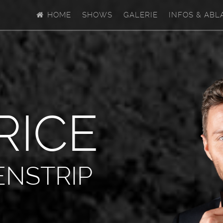
HOME
SHOWS
GALERIE
INFOS & ABL
R
I
C
E
ENSTRIP