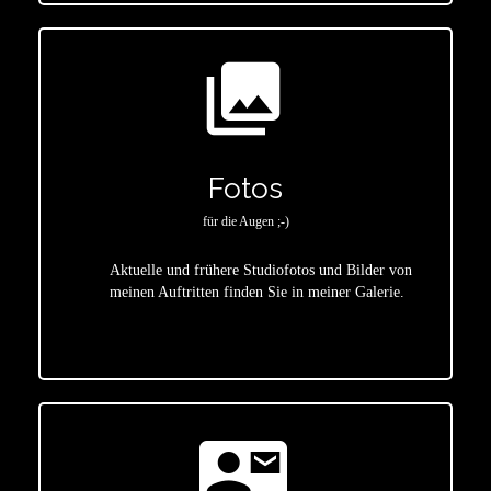
photo_library
Fotos
für die Augen ;-)
Aktuelle und frühere Studiofotos und Bilder von
meinen Auftritten finden Sie in meiner Galerie.
star
contact_mail