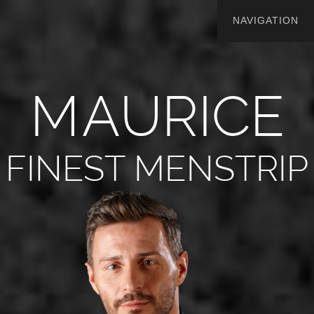
M
A
U
R
I
C
E
FINEST MENSTRIP