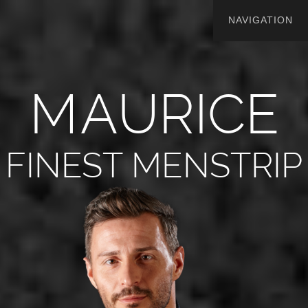
M
A
U
R
I
C
E
FINEST MENSTRIP