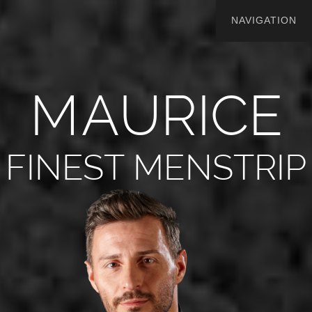
M
A
U
R
I
C
E
FINEST MENSTRIP