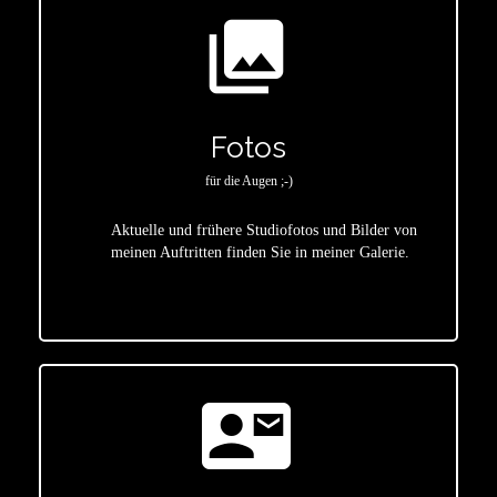
photo_library
Fotos
für die Augen ;-)
Aktuelle und frühere Studiofotos und Bilder von
meinen Auftritten finden Sie in meiner Galerie.
star
contact_mail