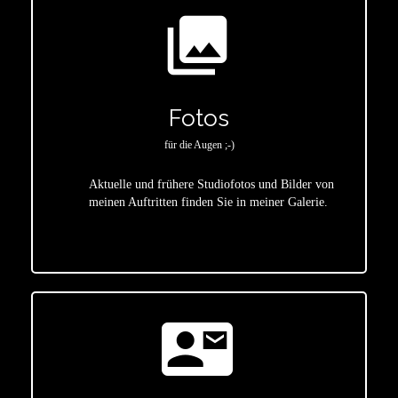
photo_library
Fotos
für die Augen ;-)
Aktuelle und frühere Studiofotos und Bilder von
meinen Auftritten finden Sie in meiner Galerie.
star
contact_mail