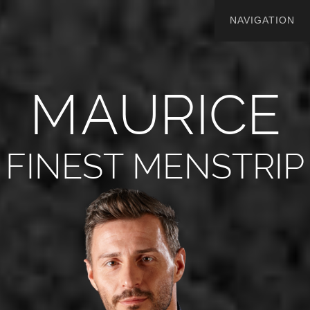
M
A
U
R
I
C
E
FINEST MENSTRIP