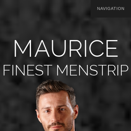
M
A
U
R
I
C
E
FINEST MENSTRIP