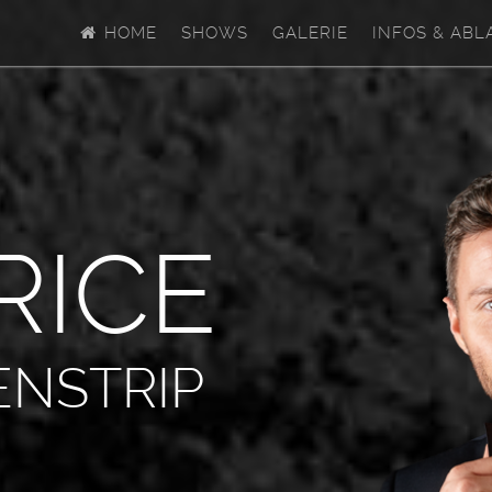
HOME
SHOWS
GALERIE
INFOS & ABL
R
I
C
E
ENSTRIP