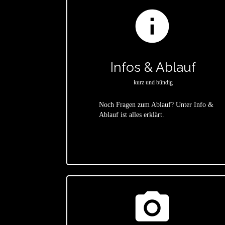
info
Infos & Ablauf
kurz und bündig
Noch Fragen zum Ablauf? Unter Info &
Ablauf ist alles erklärt.
star
photo_camera