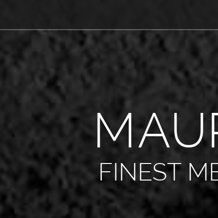
M
A
U
FINEST M