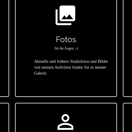
photo_library
Fotos
für die Augen ;-)
Aktuelle und frühere Studiofotos und Bilder
von meinen Auftritten finden Sie in meiner
star
Galerie.
person_outline