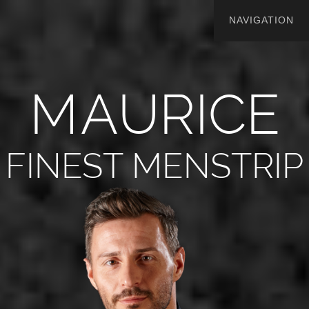
M
A
U
R
I
C
E
FINEST MENSTRIP