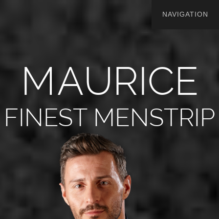
M
A
U
R
I
C
E
FINEST MENSTRIP