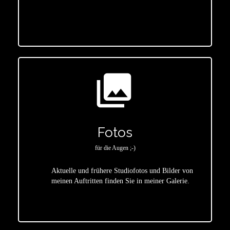
star
photo_library
Fotos
für die Augen ;-)
Aktuelle und frühere Studiofotos und Bilder von
meinen Auftritten finden Sie in meiner Galerie.
star