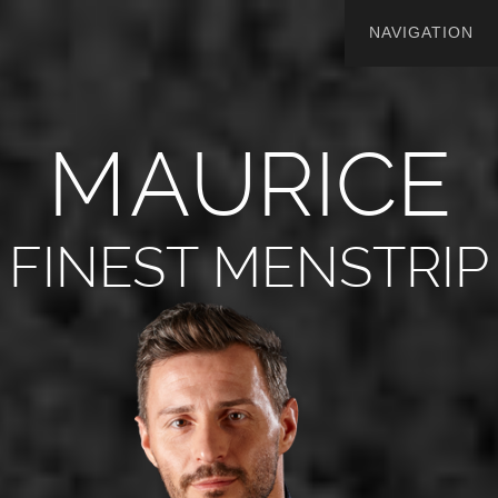
M
A
U
R
I
C
E
FINEST MENSTRIP