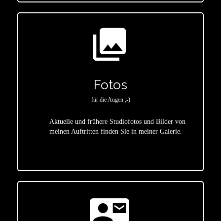
photo_library
Fotos
für die Augen ;-)
Aktuelle und frühere Studiofotos und Bilder von
meinen Auftritten finden Sie in meiner Galerie.
star
contact_mail