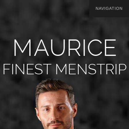
M
A
U
R
I
C
E
FINEST MENSTRIP