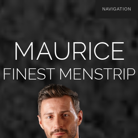
M
A
U
R
I
C
E
FINEST MENSTRIP