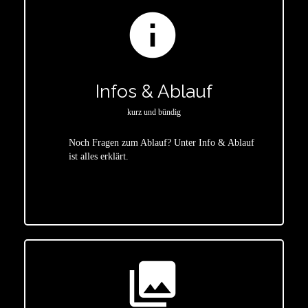
info
Infos & Ablauf
kurz und bündig
Noch Fragen zum Ablauf? Unter Info & Ablauf
ist alles erklärt.
star
photo_library