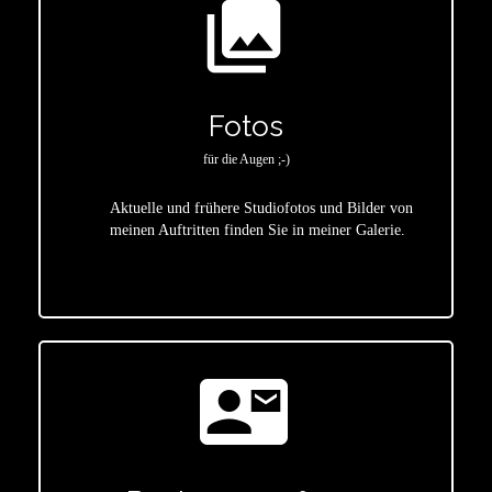
photo_library
Fotos
für die Augen ;-)
Aktuelle und frühere Studiofotos und Bilder von
meinen Auftritten finden Sie in meiner Galerie.
star
contact_mail