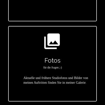
star
photo_library
Fotos
für die Augen ;-)
Aktuelle und frühere Studiofotos und Bilder von
meinen Auftritten finden Sie in meiner Galerie.
star