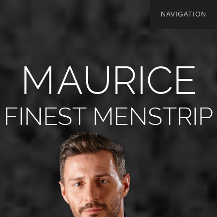
M
A
U
R
I
C
E
FINEST MENSTRIP