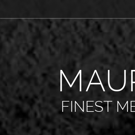
M
A
U
FINEST M