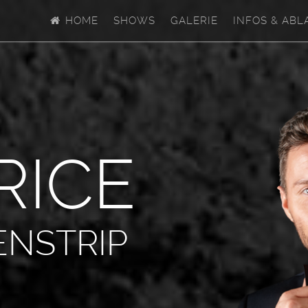
HOME
SHOWS
GALERIE
INFOS & ABL
R
I
C
E
ENSTRIP