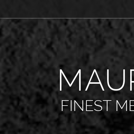
M
A
U
FINEST M