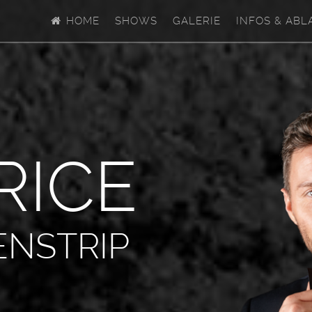
HOME
SHOWS
GALERIE
INFOS & ABL
R
I
C
E
ENSTRIP