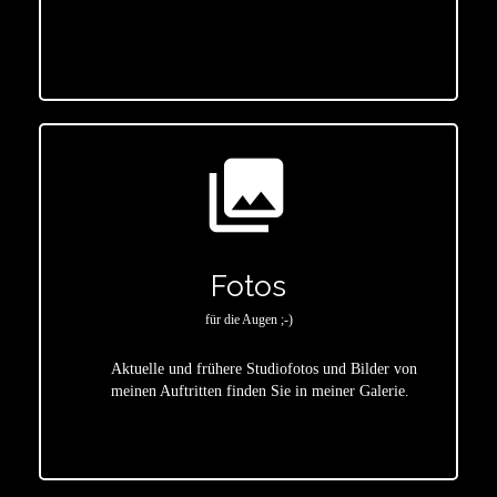
star
photo_library
Fotos
für die Augen ;-)
Aktuelle und frühere Studiofotos und Bilder von
meinen Auftritten finden Sie in meiner Galerie.
star