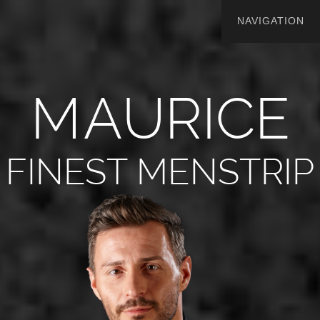
M
A
U
R
I
C
E
FINEST MENSTRIP