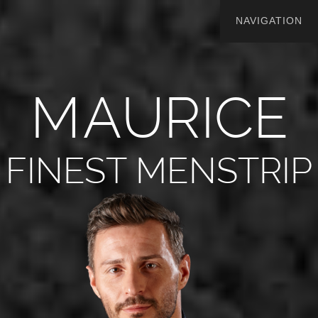
M
A
U
R
I
C
E
FINEST MENSTRIP