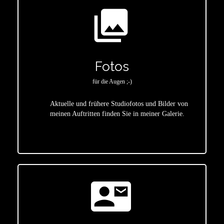
photo_library
Fotos
für die Augen ;-)
Aktuelle und frühere Studiofotos und Bilder von
meinen Auftritten finden Sie in meiner Galerie.
star
contact_mail