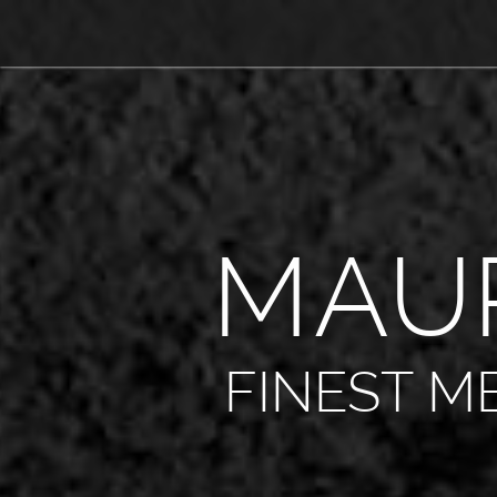
M
A
U
FINEST M