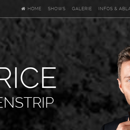
HOME
SHOWS
GALERIE
INFOS & ABL
R
I
C
E
ENSTRIP