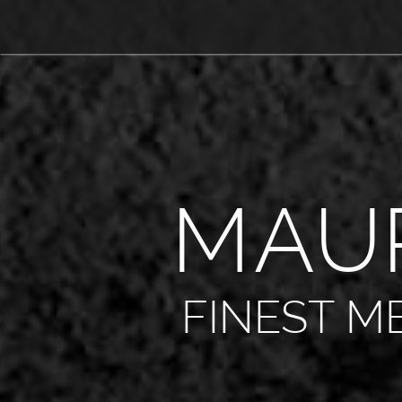
M
A
U
FINEST M