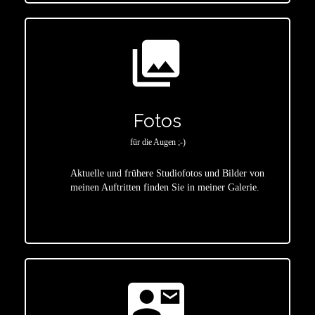
photo_library
Fotos
für die Augen ;-)
Aktuelle und frühere Studiofotos und Bilder von
meinen Auftritten finden Sie in meiner Galerie.
star
contact_mail