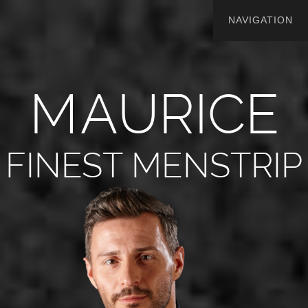
M
A
U
R
I
C
E
FINEST MENSTRIP