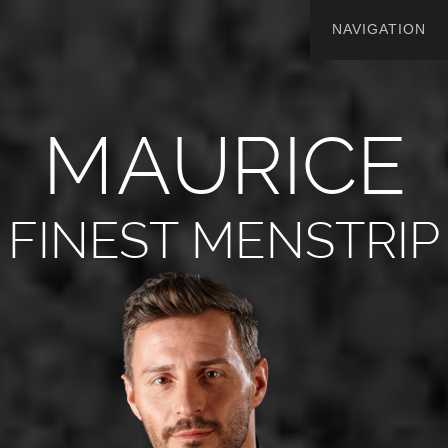
M
A
U
R
I
C
E
FINEST MENSTRIP