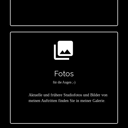
star
photo_library
Fotos
für die Augen ;-)
Aktuelle und frühere Studiofotos und Bilder von
meinen Auftritten finden Sie in meiner Galerie.
star