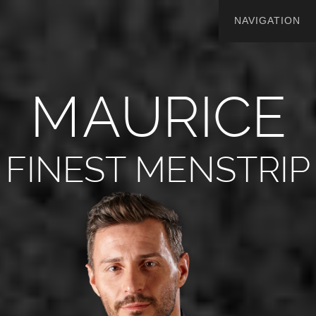
M
A
U
R
I
C
E
FINEST MENSTRIP