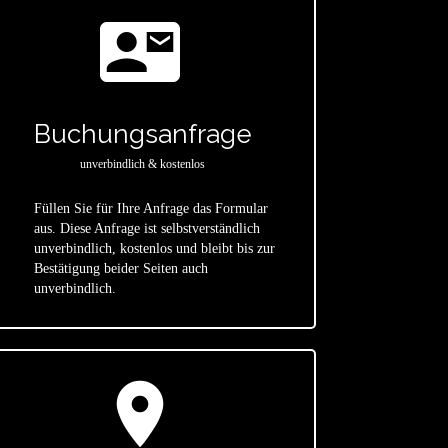
contact_mail
Buchungsanfrage
unverbindlich & kostenlos
Füllen Sie für Ihre Anfrage das Formular
aus. Diese Anfrage ist selbstverständlich
star
unverbindlich, kostenlos und bleibt bis zur
Bestätigung beider Seiten auch
unverbindlich.
location_on