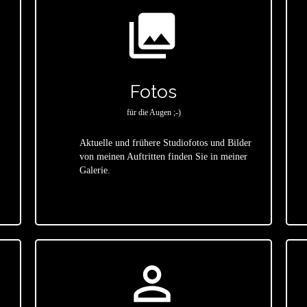
photo_library
Fotos
für die Augen ;-)
Aktuelle und frühere Studiofotos und Bilder
von meinen Auftritten finden Sie in meiner
star
Galerie.
person_outline