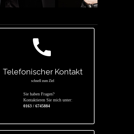
call
Telefonischer Kontakt
schnell zum Ziel
Sie haben Fragen?
star
Kontaktieren Sie mich unter:
0163 / 6745884