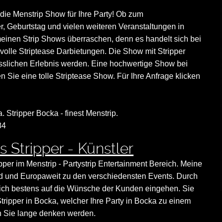
 die Menstrip Show für Ihre Party! Ob zum
r, Geburtstag und vielen weiteren Veranstaltungen in
inen Strip Shows überraschen, denn es handelt sich bei
olle Striptease Darbietungen. Die Show mit Stripper
sslichen Erlebnis werden. Eine hochwertige Show bei
en Sie eine tolle Striptease Show. Für Ihre Anfrage klicken
. Stripper Bocka - finest Menstrip.
84
 Stripper - Künstler
ipper im Menstrip - Partystrip Entertainment Bereich. Meine
land und Europaweit zu den verschiedensten Events. Durch
nn ich bestens auf die Wünsche der Kunden eingehen. Sie
tripper in Bocka, welcher Ihre Party in Bocka zu einem
n Sie lange denken werden.