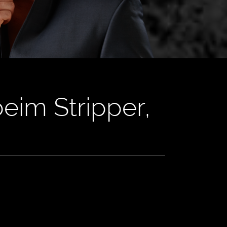
beim Stripper,