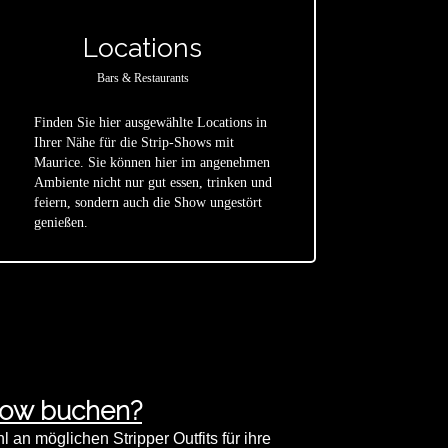
Locations
Bars & Restaurants
Finden Sie hier ausgewählte Locations in
Ihrer Nähe für die Strip-Shows mit
Maurice. Sie können hier im angenehmen
star
Ambiente nicht nur gut essen, trinken und
feiern, sondern auch die Show ungestört
genießen.
Show buchen?
an möglichen Stripper Outfits für ihre