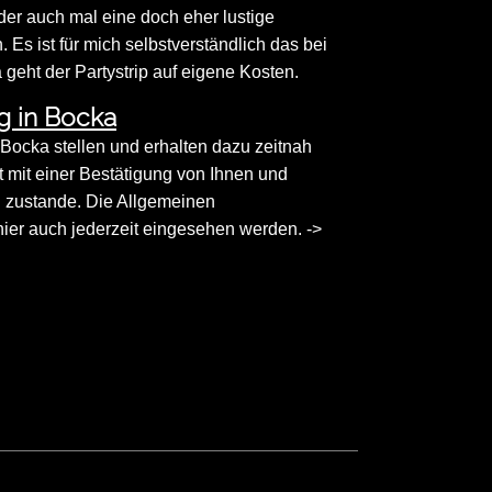
der auch mal eine doch eher lustige
s ist für mich selbstverständlich das bei
 geht der Partystrip auf eigene Kosten.
g in Bocka
n Bocka stellen und erhalten dazu zeitnah
st mit einer Bestätigung von Ihnen und
g zustande. Die Allgemeinen
er auch jederzeit eingesehen werden. ->