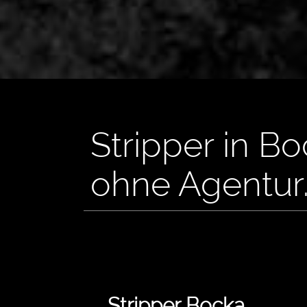
Stripper in B
ohne Agentur
Stripper Bocka