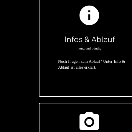
info
Infos & Ablauf
kurz und bündig
Noch Fragen zum Ablauf? Unter Info &
Ablauf ist alles erklärt.
star
photo_camera