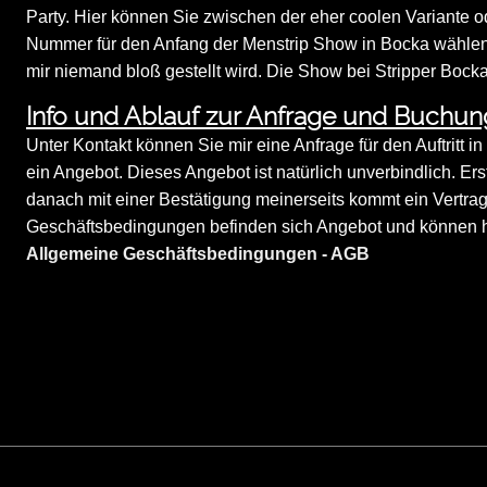
Party. Hier können Sie zwischen der eher coolen Variante o
Nummer für den Anfang der Menstrip Show in Bocka wählen. E
mir niemand bloß gestellt wird. Die Show bei Stripper Bocka
Info und Ablauf zur Anfrage und Buchun
Unter Kontakt können Sie mir eine Anfrage für den Auftritt i
ein Angebot. Dieses Angebot ist natürlich unverbindlich. Er
danach mit einer Bestätigung meinerseits kommt ein Vertra
Geschäftsbedingungen befinden sich Angebot und können hi
Allgemeine Geschäftsbedingungen - AGB