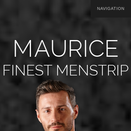
M
A
U
R
I
C
E
FINEST MENSTRIP