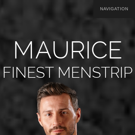
M
A
U
R
I
C
E
FINEST MENSTRIP