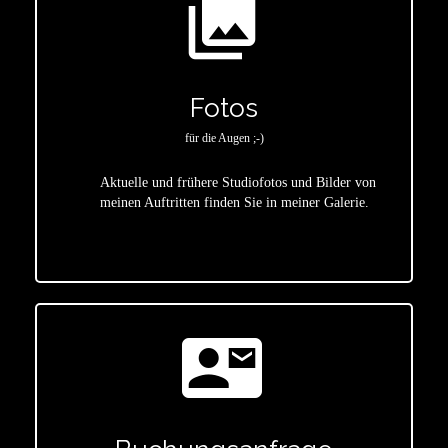
photo_library
Fotos
für die Augen ;-)
Aktuelle und frühere Studiofotos und Bilder von
meinen Auftritten finden Sie in meiner Galerie.
star
contact_mail