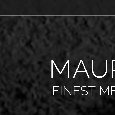
M
A
U
FINEST M