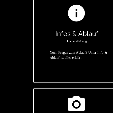
info
Infos & Ablauf
kurz und bündig
Noch Fragen zum Ablauf? Unter Info &
Ablauf ist alles erklärt.
star
photo_camera