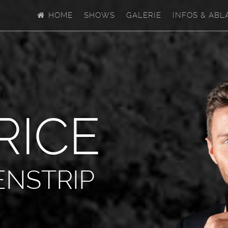
HOME
SHOWS
GALERIE
INFOS & ABL
R
I
C
E
ENSTRIP