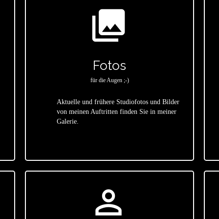
photo_library
Fotos
für die Augen ;-)
Aktuelle und frühere Studiofotos und Bilder
von meinen Auftritten finden Sie in meiner
star
Galerie.
person_outline