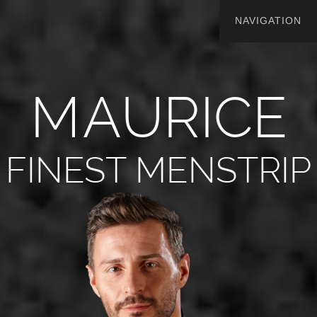
M
A
U
R
I
C
E
FINEST MENSTRIP