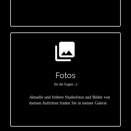
star
photo_library
Fotos
für die Augen ;-)
Aktuelle und frühere Studiofotos und Bilder von
meinen Auftritten finden Sie in meiner Galerie.
star