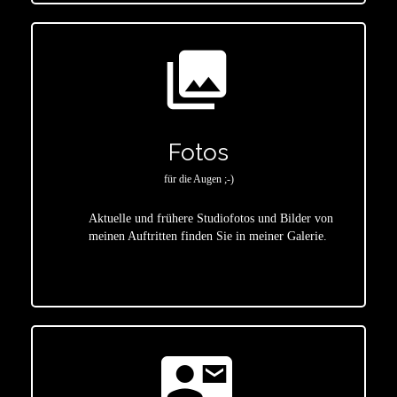
photo_library
Fotos
für die Augen ;-)
Aktuelle und frühere Studiofotos und Bilder von
meinen Auftritten finden Sie in meiner Galerie.
star
contact_mail