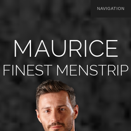
M
A
U
R
I
C
E
FINEST MENSTRIP