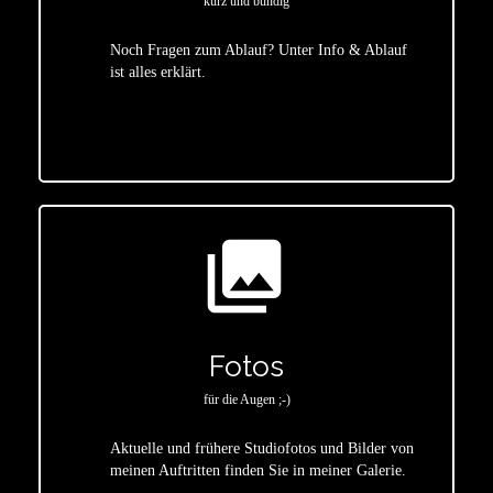
kurz und bündig
Noch Fragen zum Ablauf? Unter Info & Ablauf
ist alles erklärt.
star
photo_library
Fotos
für die Augen ;-)
Aktuelle und frühere Studiofotos und Bilder von
meinen Auftritten finden Sie in meiner Galerie.
star