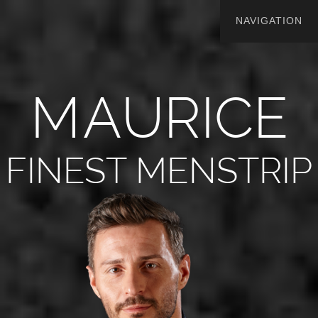
M
A
U
R
I
C
E
FINEST MENSTRIP