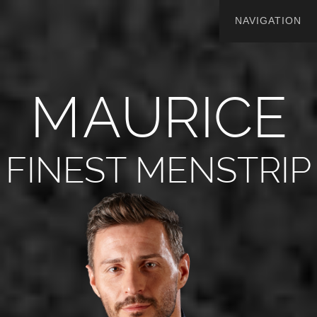
M
A
U
R
I
C
E
FINEST MENSTRIP