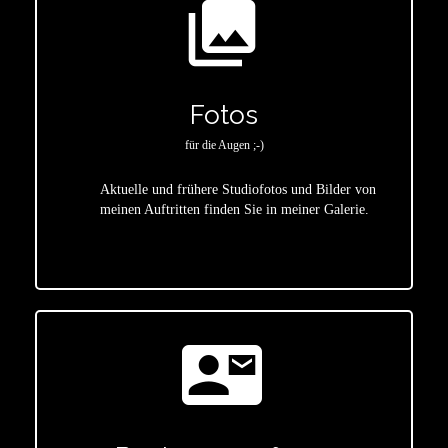
photo_library
Fotos
für die Augen ;-)
Aktuelle und frühere Studiofotos und Bilder von
meinen Auftritten finden Sie in meiner Galerie.
star
contact_mail