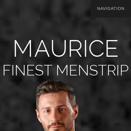
M
A
U
R
I
C
E
FINEST MENSTRIP