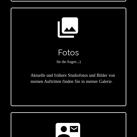
photo_library
Fotos
für die Augen ;-)
Aktuelle und frühere Studiofotos und Bilder von
meinen Auftritten finden Sie in meiner Galerie.
star
contact_mail