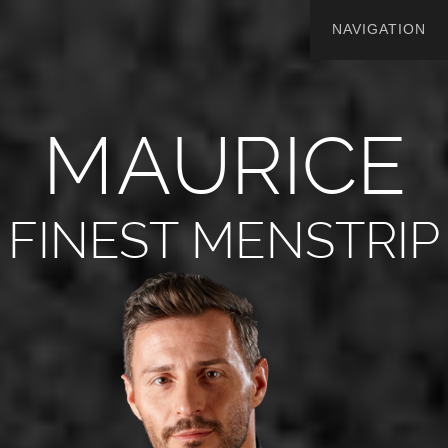
M
A
U
R
I
C
E
FINEST MENSTRIP