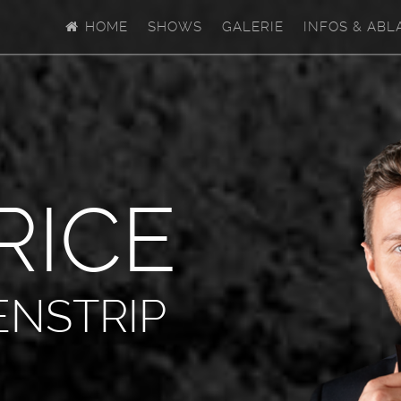
HOME
SHOWS
GALERIE
INFOS & ABL
R
I
C
E
ENSTRIP