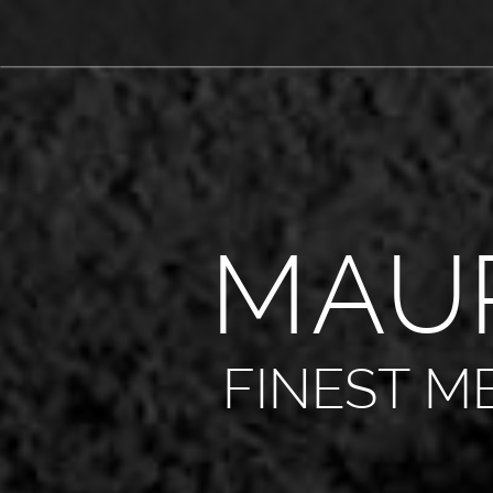
M
A
U
FINEST M