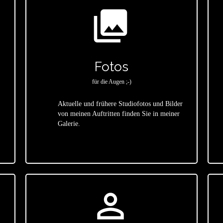
photo_library
Fotos
für die Augen ;-)
Aktuelle und frühere Studiofotos und Bilder
von meinen Auftritten finden Sie in meiner
star
Galerie.
person_outline