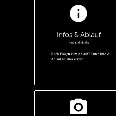
info
Infos & Ablauf
kurz und bündig
Noch Fragen zum Ablauf? Unter Info &
Ablauf ist alles erklärt.
star
photo_camera