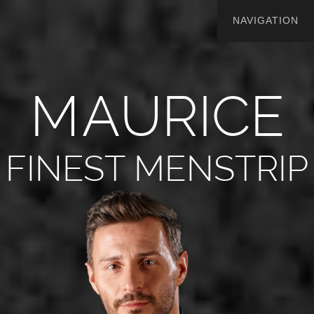
M
A
U
R
I
C
E
FINEST MENSTRIP