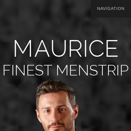
M
A
U
R
I
C
E
FINEST MENSTRIP