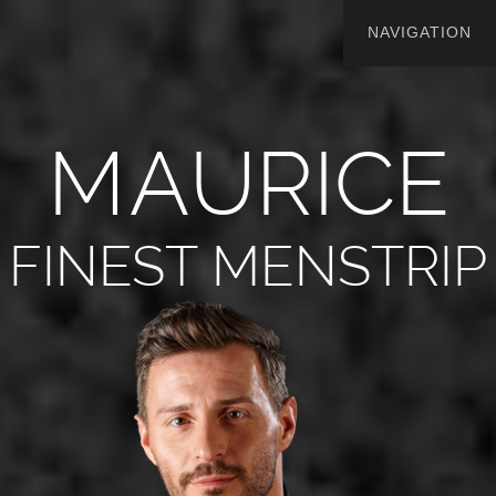
M
A
U
R
I
C
E
FINEST MENSTRIP