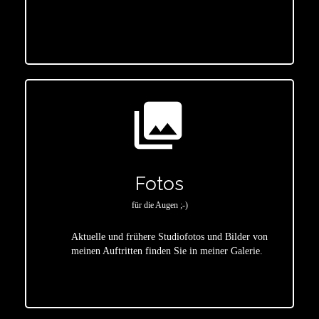
star
photo_library
Fotos
für die Augen ;-)
Aktuelle und frühere Studiofotos und Bilder von
meinen Auftritten finden Sie in meiner Galerie.
star