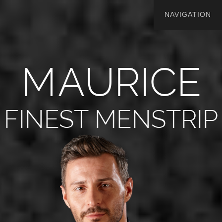
M
A
U
R
I
C
E
FINEST MENSTRIP