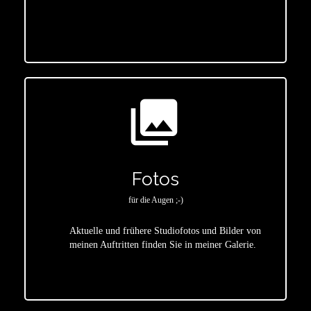
star
photo_library
Fotos
für die Augen ;-)
Aktuelle und frühere Studiofotos und Bilder von
meinen Auftritten finden Sie in meiner Galerie.
star