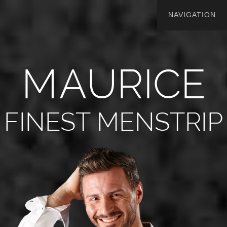
M
A
U
R
I
C
E
FINEST MENSTRIP