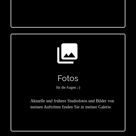
star
photo_library
Fotos
für die Augen ;-)
Aktuelle und frühere Studiofotos und Bilder von
meinen Auftritten finden Sie in meiner Galerie.
star