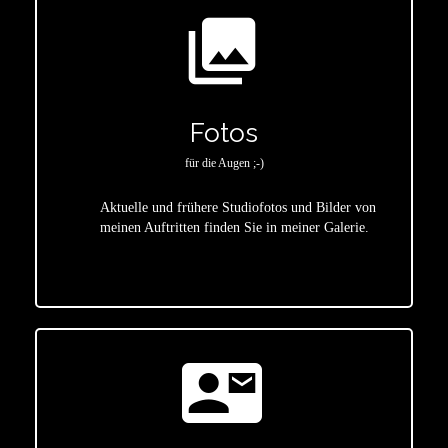
photo_library
Fotos
für die Augen ;-)
Aktuelle und frühere Studiofotos und Bilder von
meinen Auftritten finden Sie in meiner Galerie.
star
contact_mail