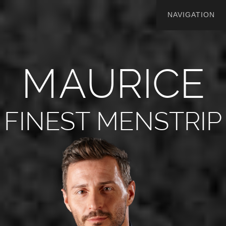
M
A
U
R
I
C
E
FINEST MENSTRIP