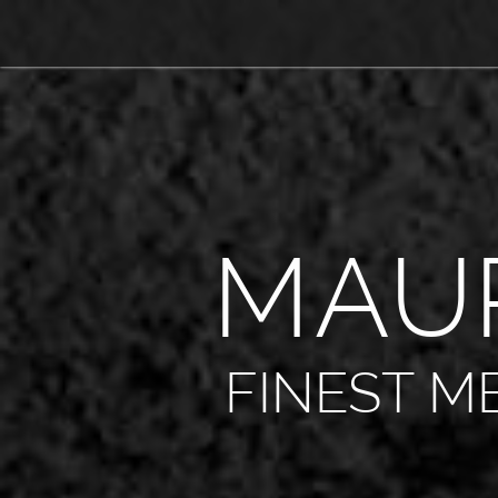
M
A
U
FINEST M