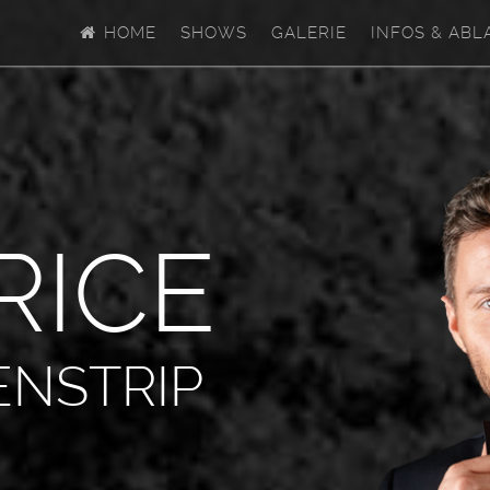
HOME
SHOWS
GALERIE
INFOS & ABL
R
I
C
E
ENSTRIP