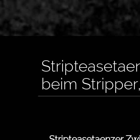
Stripteasetae
beim Stripper
Stripteasetaenzer Zw