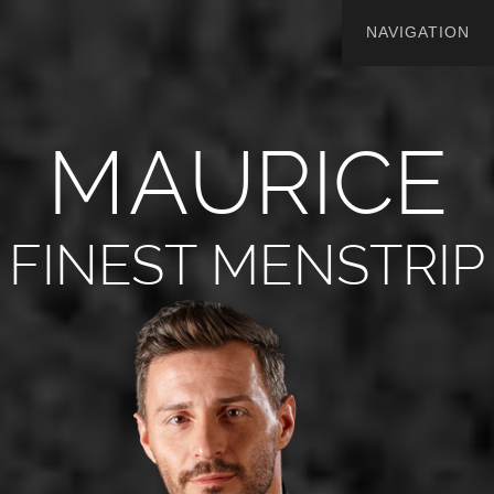
M
A
U
R
I
C
E
FINEST MENSTRIP