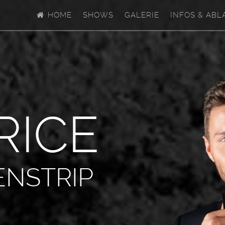
HOME
SHOWS
GALERIE
INFOS & ABL
R
I
C
E
ENSTRIP