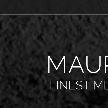
M
A
U
FINEST M