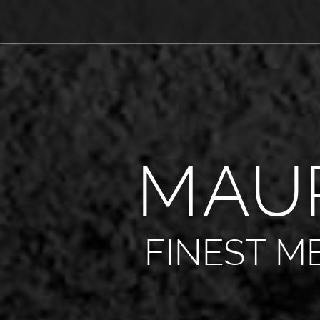
M
A
U
FINEST M