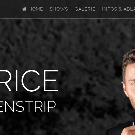
HOME
SHOWS
GALERIE
INFOS & ABL
R
I
C
E
ENSTRIP