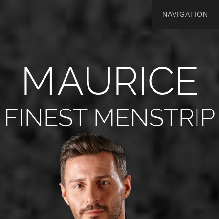
M
A
U
R
I
C
E
FINEST MENSTRIP