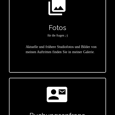
photo_library
Fotos
für die Augen ;-)
Aktuelle und frühere Studiofotos und Bilder von
meinen Auftritten finden Sie in meiner Galerie.
star
contact_mail