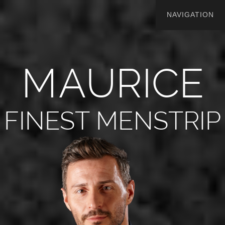
M
A
U
R
I
C
E
FINEST MENSTRIP